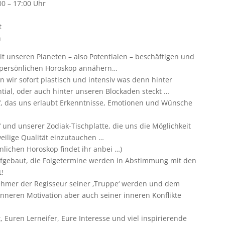
0 – 17:00 Uhr
t
n
it unseren Planeten – also Potentialen – beschäftigen und
persönlichen Horoskop annähern…
n wir sofort plastisch und intensiv was denn hinter
tial, oder auch hinter unseren Blockaden steckt …
‘, das uns erlaubt Erkenntnisse, Emotionen und Wünsche
 und unserer Zodiak-Tischplatte, die uns die Möglichkeit
weilige Qualität einzutauchen …
nlichen Horoskop findet ihr anbei …)
ufgebaut, die Folgetermine werden in Abstimmung mit den
!
nehmer der Regisseur seiner ‚Truppe‘ werden und dem
inneren Motivation aber auch seiner inneren Konflikte
, Euren Lerneifer, Eure Interesse und viel inspirierende