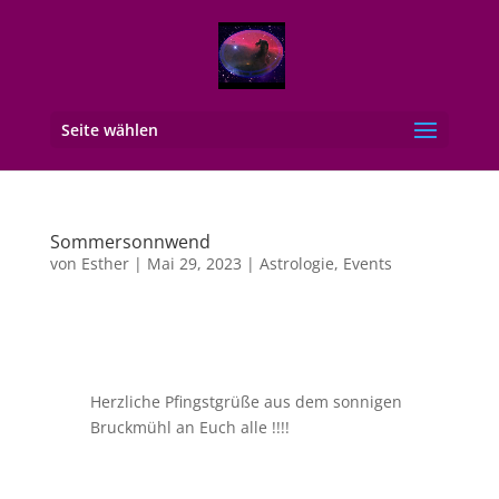
Seite wählen
Sommersonnwend
von
Esther
|
Mai 29, 2023
|
Astrologie
,
Events
Herzliche Pfingstgrüße aus dem sonnigen
Bruckmühl an Euch alle !!!!