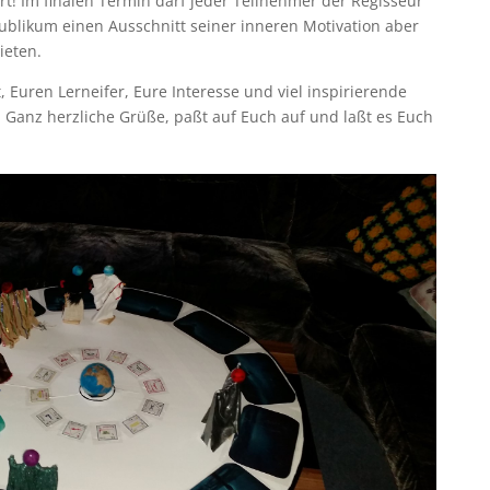
t! Im finalen Termin darf jeder Teilnehmer der Regisseur
blikum einen Ausschnitt seiner inneren Motivation aber
ieten.
, Euren Lerneifer, Eure Interesse und viel inspirierende
Ganz herzliche Grüße, paßt auf Euch auf und laßt es Euch