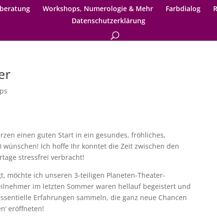
beratung
Workshops, Numerologie & Mehr
Farbdialog
R
Datenschutzerklärung
er
ps
zen einen guten Start in ein gesundes, fröhliches,
0 wünschen! Ich hoffe Ihr konntet die Zeit zwischen den
tage stressfrei verbracht!
t, möchte ich unseren 3-teiligen Planeten-Theater-
ilnehmer im letzten Sommer waren hellauf begeistert und
e essentielle Erfahrungen sammeln, die ganz neue Chancen
n‘ eröffneten!