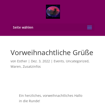
Seite wählen
Vorweihnachtliche Grüße
von
Esther
|
Dez. 3, 2022
|
Events
,
Uncategorized
,
Waren
,
Zusatzinfos
Ein herzliches, vorweihnachtliches Hallo
in die Runde!