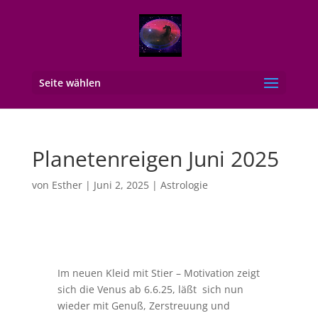
Seite wählen
Planetenreigen Juni 2025
von
Esther
|
Juni 2, 2025
|
Astrologie
Im neuen Kleid mit Stier – Motivation zeigt
sich die Venus ab 6.6.25, läßt sich nun
wieder mit Genuß, Zerstreuung und