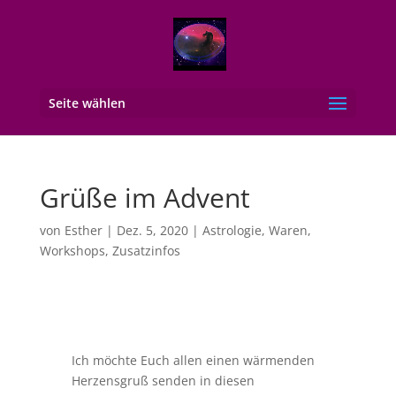
Seite wählen
Grüße im Advent
von
Esther
|
Dez. 5, 2020
|
Astrologie
,
Waren
,
Workshops
,
Zusatzinfos
Ich möchte Euch allen einen wärmenden
Herzensgruß senden in diesen